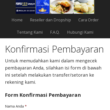
Home
Reseller dan Dropship
Cara Order
Tentang Kami
F.A.Q.
Hubungi Kami
Konfirmasi Pembayaran
Untuk memudahkan kami dalam mengecek
pembayaran Anda, silahkan isi form di bawah
ini setelah melakukan transfer/setoran ke
rekening kami.
Form Konfirmasi Pembayaran
Nama Anda
*